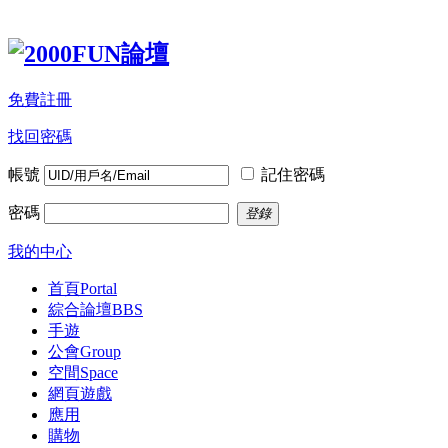
免費註冊
找回密碼
帳號
記住密碼
密碼
登錄
我的中心
首頁
Portal
綜合論壇
BBS
手遊
公會
Group
空間
Space
網頁遊戲
應用
購物