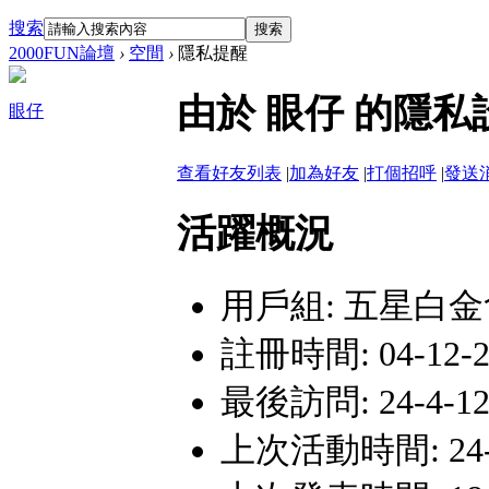
搜索
搜索
2000FUN論壇
›
空間
›
隱私提醒
由於 眼仔 的隱
眼仔
查看好友列表
|
加為好友
|
打個招呼
|
發送
活躍概況
用戶組:
五星白金
註冊時間: 04-12-20
最後訪問: 24-4-12
上次活動時間: 24-4-