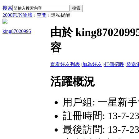
搜索
搜索
2000FUN論壇
›
空間
›
隱私提醒
由於 king870
king87020995
容
查看好友列表
|
加為好友
|
打個招呼
|
發送
活躍概況
用戶組:
一星新手
註冊時間: 13-7-23 
最後訪問: 13-7-23 