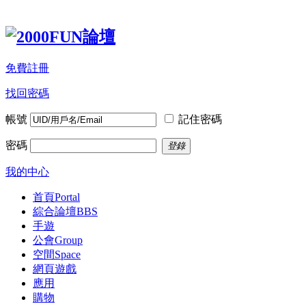
免費註冊
找回密碼
帳號
記住密碼
密碼
登錄
我的中心
首頁
Portal
綜合論壇
BBS
手遊
公會
Group
空間
Space
網頁遊戲
應用
購物