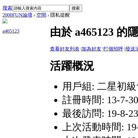
搜索
搜索
2000FUN論壇
›
空間
›
隱私提醒
由於 a46512
a465123
查看好友列表
|
加為好友
|
打個招呼
|
發送
活躍概況
用戶組:
二星初級
註冊時間: 13-7-30 
最後訪問: 19-8-23 
上次活動時間: 19-8-