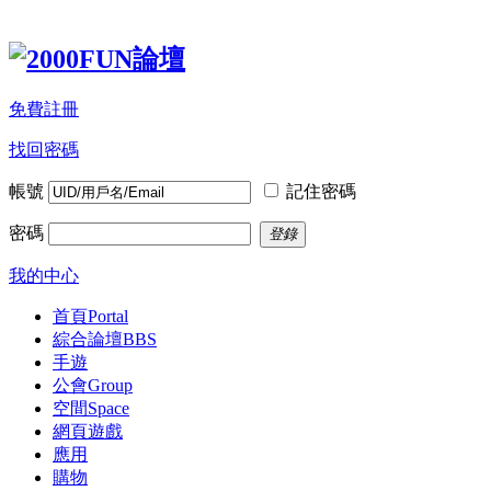
免費註冊
找回密碼
帳號
記住密碼
密碼
登錄
我的中心
首頁
Portal
綜合論壇
BBS
手遊
公會
Group
空間
Space
網頁遊戲
應用
購物