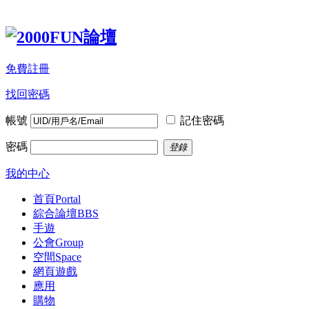
免費註冊
找回密碼
帳號
記住密碼
密碼
登錄
我的中心
首頁
Portal
綜合論壇
BBS
手遊
公會
Group
空間
Space
網頁遊戲
應用
購物