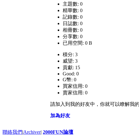
主題數: 0
精華數: 0
記錄數: 0
日誌數: 0
相冊數: 0
分享數: 0
已用空間: 0 B
積分: 3
威望: 3
貢獻: 15
Good: 0
G幣: 0
買家信用: 0
賣家信用: 0
請加入到我的好友中，你就可以瞭解我
加為好友
聯絡我們
|
Archiver
|
2000FUN論壇