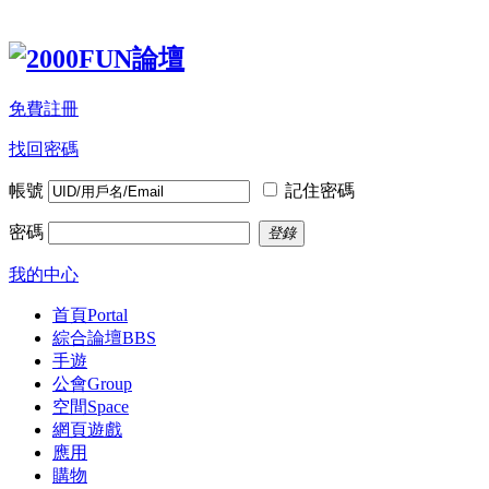
免費註冊
找回密碼
帳號
記住密碼
密碼
登錄
我的中心
首頁
Portal
綜合論壇
BBS
手遊
公會
Group
空間
Space
網頁遊戲
應用
購物