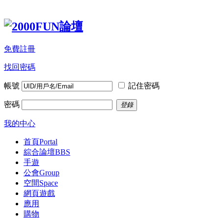
免費註冊
找回密碼
帳號
記住密碼
密碼
登錄
我的中心
首頁
Portal
綜合論壇
BBS
手遊
公會
Group
空間
Space
網頁遊戲
應用
購物