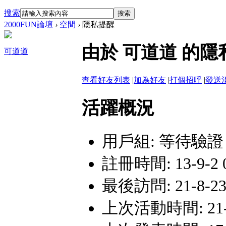
搜索
搜索
2000FUN論壇
›
空間
›
隱私提醒
由於 可道道 的
可道道
查看好友列表
|
加為好友
|
打個招呼
|
發送
活躍概況
用戶組:
等待驗證
註冊時間: 13-9-2 
最後訪問: 21-8-23 
上次活動時間: 21-8-