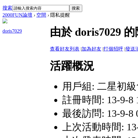
搜索
搜索
2000FUN論壇
›
空間
›
隱私提醒
由於 doris70
doris7029
查看好友列表
|
加為好友
|
打個招呼
|
發送
活躍概況
用戶組:
二星初級
註冊時間: 13-9-8 
最後訪問: 13-9-8 0
上次活動時間: 13-9-