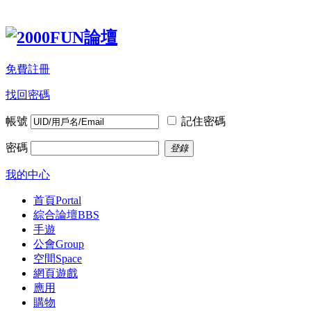
免費註冊
找回密碼
帳號
記住密碼
密碼
登錄
我的中心
首頁
Portal
綜合論壇
BBS
手遊
公會
Group
空間
Space
網頁遊戲
應用
購物