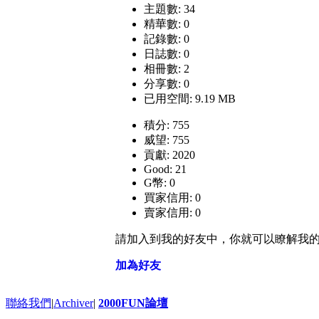
主題數: 34
精華數: 0
記錄數: 0
日誌數: 0
相冊數: 2
分享數: 0
已用空間: 9.19 MB
積分: 755
威望: 755
貢獻: 2020
Good: 21
G幣: 0
買家信用: 0
賣家信用: 0
請加入到我的好友中，你就可以瞭解我
加為好友
聯絡我們
|
Archiver
|
2000FUN論壇