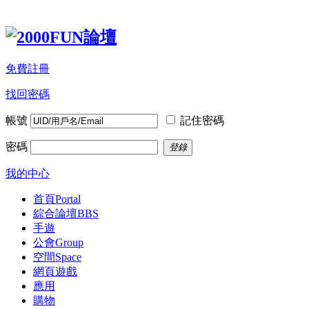
免費註冊
找回密碼
帳號
記住密碼
密碼
登錄
我的中心
首頁
Portal
綜合論壇
BBS
手遊
公會
Group
空間
Space
網頁遊戲
應用
購物