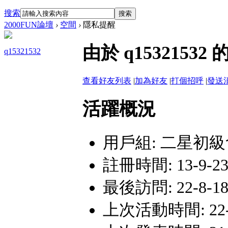
搜索
搜索
2000FUN論壇
›
空間
›
隱私提醒
由於 q153215
q15321532
查看好友列表
|
加為好友
|
打個招呼
|
發送
活躍概況
用戶組:
二星初級
註冊時間: 13-9-23 
最後訪問: 22-8-18 
上次活動時間: 22-8-