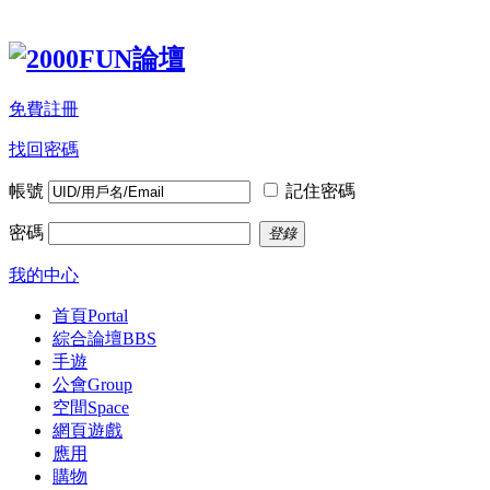
免費註冊
找回密碼
帳號
記住密碼
密碼
登錄
我的中心
首頁
Portal
綜合論壇
BBS
手遊
公會
Group
空間
Space
網頁遊戲
應用
購物