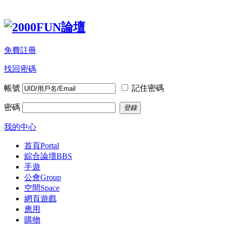
免費註冊
找回密碼
帳號
記住密碼
密碼
登錄
我的中心
首頁
Portal
綜合論壇
BBS
手遊
公會
Group
空間
Space
網頁遊戲
應用
購物