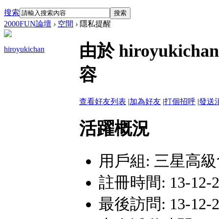
搜索
搜索
2000FUN論壇
›
空間
›
隱私提醒
由於 hiroyuk
hiroyukichan
容
查看好友列表
|
加為好友
|
打個招呼
|
發送
活躍概況
用戶組:
三星高級
註冊時間: 13-12-20
最後訪問: 13-12-22