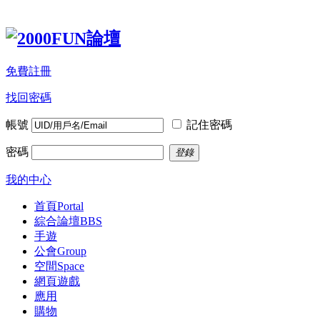
免費註冊
找回密碼
帳號
記住密碼
密碼
登錄
我的中心
首頁
Portal
綜合論壇
BBS
手遊
公會
Group
空間
Space
網頁遊戲
應用
購物