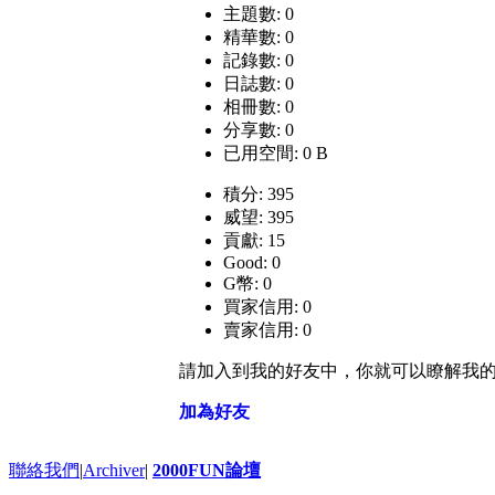
主題數: 0
精華數: 0
記錄數: 0
日誌數: 0
相冊數: 0
分享數: 0
已用空間: 0 B
積分: 395
威望: 395
貢獻: 15
Good: 0
G幣: 0
買家信用: 0
賣家信用: 0
請加入到我的好友中，你就可以瞭解我
加為好友
聯絡我們
|
Archiver
|
2000FUN論壇