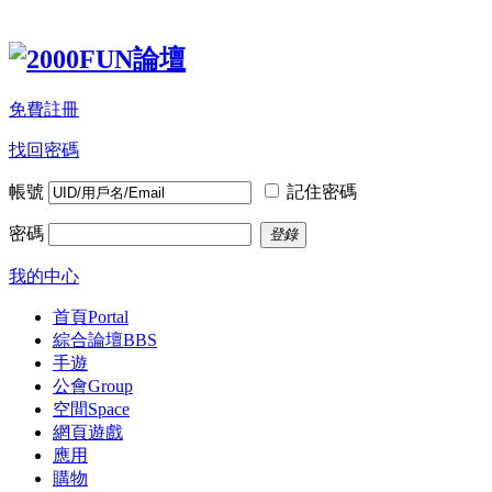
免費註冊
找回密碼
帳號
記住密碼
密碼
登錄
我的中心
首頁
Portal
綜合論壇
BBS
手遊
公會
Group
空間
Space
網頁遊戲
應用
購物