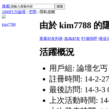
搜索
搜索
2000FUN論壇
›
空間
›
隱私提醒
由於 kim778
kim7788
查看好友列表
|
加為好友
|
打個招呼
|
發送
活躍概況
用戶組:
論壇乞丐
註冊時間: 14-2-27 
最後訪問: 14-3-3 0
上次活動時間: 14-3-