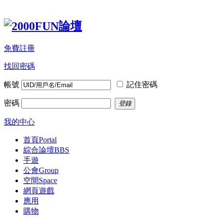
免費註冊
找回密碼
帳號
記住密碼
密碼
登錄
我的中心
首頁
Portal
綜合論壇
BBS
手遊
公會
Group
空間
Space
網頁遊戲
應用
購物