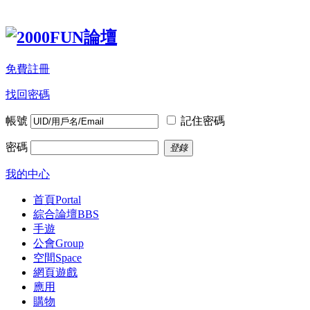
免費註冊
找回密碼
帳號
記住密碼
密碼
登錄
我的中心
首頁
Portal
綜合論壇
BBS
手遊
公會
Group
空間
Space
網頁遊戲
應用
購物