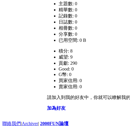
主題數: 0
精華數: 0
記錄數: 0
日誌數: 0
相冊數: 0
分享數: 0
已用空間: 0 B
積分: 8
威望: 9
貢獻: 290
Good: 0
G幣: 0
買家信用: 0
賣家信用: 0
請加入到我的好友中，你就可以瞭解我
加為好友
聯絡我們
|
Archiver
|
2000FUN論壇