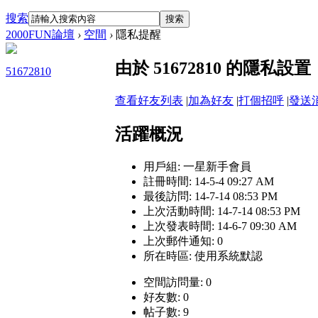
搜索
搜索
2000FUN論壇
›
空間
›
隱私提醒
由於 51672810 的隱
51672810
查看好友列表
|
加為好友
|
打個招呼
|
發送
活躍概況
用戶組:
一星新手會員
註冊時間: 14-5-4 09:27 AM
最後訪問: 14-7-14 08:53 PM
上次活動時間: 14-7-14 08:53 PM
上次發表時間: 14-6-7 09:30 AM
上次郵件通知: 0
所在時區: 使用系統默認
空間訪問量: 0
好友數: 0
帖子數: 9