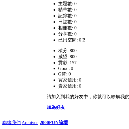
主題數: 0
精華數: 0
記錄數: 0
日誌數: 0
相冊數: 0
分享數: 0
已用空間: 0 B
積分: 800
威望: 800
貢獻: 157
Good: 0
G幣: 0
買家信用: 0
賣家信用: 0
請加入到我的好友中，你就可以瞭解我
加為好友
聯絡我們
|
Archiver
|
2000FUN論壇