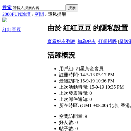
搜索
搜索
2000FUN論壇
›
空間
›
隱私提醒
由於 紅紅豆豆 的隱私設
紅紅豆豆
查看好友列表
|
加為好友
|
打個招呼
|
發送
活躍概況
用戶組:
四星黃金會員
註冊時間: 14-5-13 05:17 PM
最後訪問: 15-9-19 10:36 PM
上次活動時間: 15-9-19 10:35 PM
上次發表時間: 0
上次郵件通知: 0
所在時區: (GMT +08:00) 北京, 香
空間訪問量: 9
好友數: 0
帖子數: 0