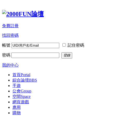
免費註冊
找回密碼
帳號
記住密碼
密碼
登錄
我的中心
首頁
Portal
綜合論壇
BBS
手遊
公會
Group
空間
Space
網頁遊戲
應用
購物