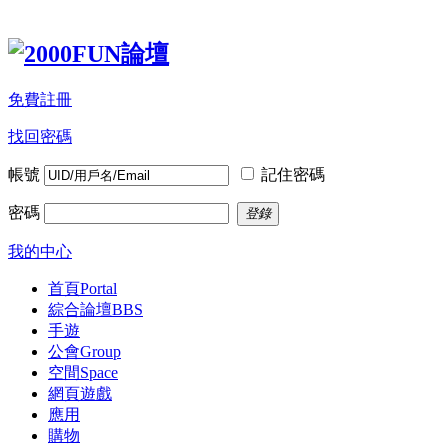
免費註冊
找回密碼
帳號
記住密碼
密碼
登錄
我的中心
首頁
Portal
綜合論壇
BBS
手遊
公會
Group
空間
Space
網頁遊戲
應用
購物