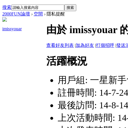
搜索
搜索
2000FUN論壇
›
空間
›
隱私提醒
由於 imissyo
imissyouar
查看好友列表
|
加為好友
|
打個招呼
|
發送
活躍概況
用戶組:
一星新手
註冊時間: 14-7-24 
最後訪問: 14-8-14
上次活動時間: 14-8-