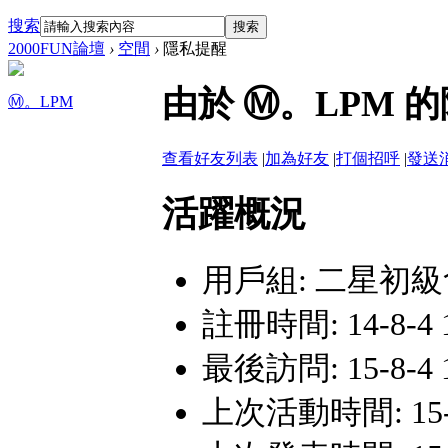
搜索
搜索
2000FUN論壇
›
空間
›
隱私提醒
由於 Ⓜ。LPM
Ⓜ。LPM
查看好友列表
|
加為好友
|
打個招呼
|
發送
活躍概況
用戶組:
二星初級
註冊時間: 14-8-4 1
最後訪問: 15-8-4 1
上次活動時間: 15-8-