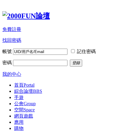
免費註冊
找回密碼
帳號
記住密碼
密碼
登錄
我的中心
首頁
Portal
綜合論壇
BBS
手遊
公會
Group
空間
Space
網頁遊戲
應用
購物