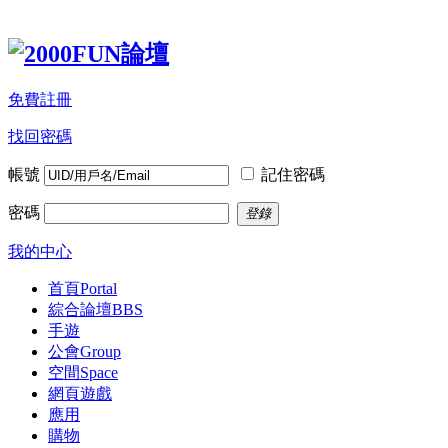
免費註冊
找回密碼
帳號
記住密碼
密碼
登錄
我的中心
首頁
Portal
綜合論壇
BBS
手遊
公會
Group
空間
Space
網頁遊戲
應用
購物