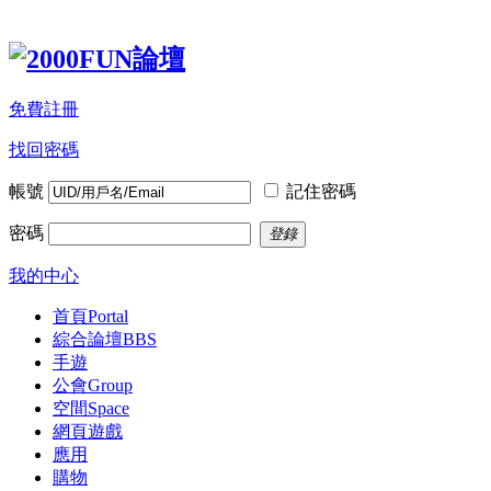
免費註冊
找回密碼
帳號
記住密碼
密碼
登錄
我的中心
首頁
Portal
綜合論壇
BBS
手遊
公會
Group
空間
Space
網頁遊戲
應用
購物