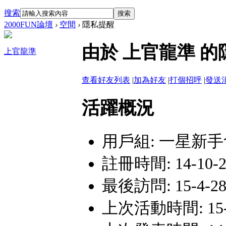
搜索
搜索
2000FUN論壇
›
空間
›
隱私提醒
由於 上官龍準 
上官龍準
查看好友列表
|
加為好友
|
打個招呼
|
發送
活躍概況
用戶組:
一星新手
註冊時間: 14-10-22
最後訪問: 15-4-28 
上次活動時間: 15-4-