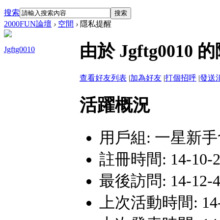
搜索
搜索
2000FUN論壇
›
空間
›
隱私提醒
由於 Jgftg00
Jgftg0010
查看好友列表
|
加為好友
|
打個招呼
|
發送
活躍概況
用戶組:
一星新手
註冊時間: 14-10-26
最後訪問: 14-12-4 
上次活動時間: 14-12