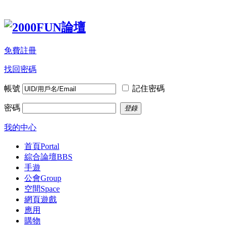
免費註冊
找回密碼
帳號
記住密碼
密碼
登錄
我的中心
首頁
Portal
綜合論壇
BBS
手遊
公會
Group
空間
Space
網頁遊戲
應用
購物