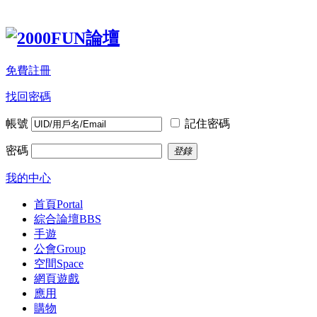
免費註冊
找回密碼
帳號
記住密碼
密碼
登錄
我的中心
首頁
Portal
綜合論壇
BBS
手遊
公會
Group
空間
Space
網頁遊戲
應用
購物