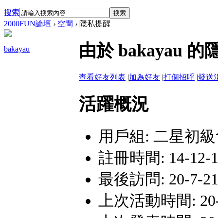
搜索
搜索
2000FUN論壇
›
空間
›
隱私提醒
由於 bakaya
bakayau
查看好友列表
|
加為好友
|
打個招呼
|
發送
活躍概況
用戶組:
二星初級
註冊時間: 14-12-16
最後訪問: 20-7-21 
上次活動時間: 20-7-