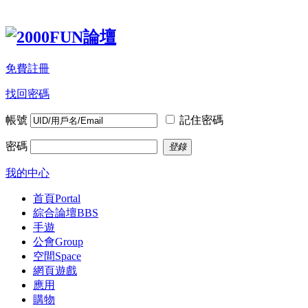
免費註冊
找回密碼
帳號
記住密碼
密碼
登錄
我的中心
首頁
Portal
綜合論壇
BBS
手遊
公會
Group
空間
Space
網頁遊戲
應用
購物