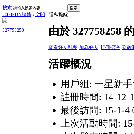
搜索
搜索
2000FUN論壇
›
空間
›
隱私提醒
由於 3277582
327758258
查看好友列表
|
加為好友
|
打個招呼
|
發送
活躍概況
用戶組:
一星新手
註冊時間: 14-12-17
最後訪問: 15-1-4 
上次活動時間: 15-1-