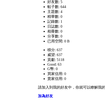
好友數: 5
帖子數: 644
主題數: 4
精華數: 0
記錄數: 1
日誌數: 0
相冊數: 0
分享數: 0
已用空間: 0 B
積分: 637
威望: 637
貢獻: 5118
Good: 63
G幣: 0
買家信用: 0
賣家信用: 0
請加入到我的好友中，你就可以瞭解我
加為好友