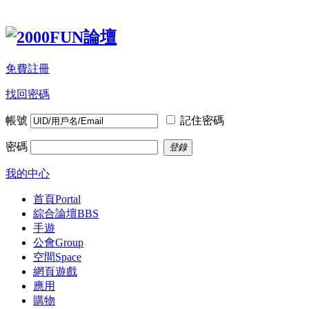
免費註冊
找回密碼
帳號
記住密碼
密碼
登錄
我的中心
首頁
Portal
綜合論壇
BBS
手遊
公會
Group
空間
Space
網頁遊戲
應用
購物