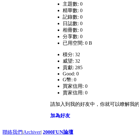
主題數: 0
精華數: 0
記錄數: 0
日誌數: 0
相冊數: 0
分享數: 0
已用空間: 0 B
積分: 32
威望: 32
貢獻: 285
Good: 0
G幣: 0
買家信用: 0
賣家信用: 0
請加入到我的好友中，你就可以瞭解我
加為好友
聯絡我們
|
Archiver
|
2000FUN論壇