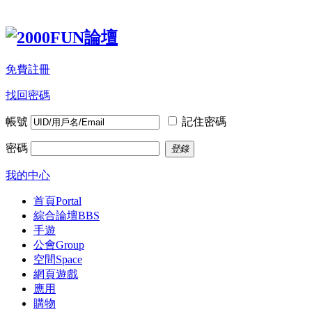
免費註冊
找回密碼
帳號
記住密碼
密碼
登錄
我的中心
首頁
Portal
綜合論壇
BBS
手遊
公會
Group
空間
Space
網頁遊戲
應用
購物