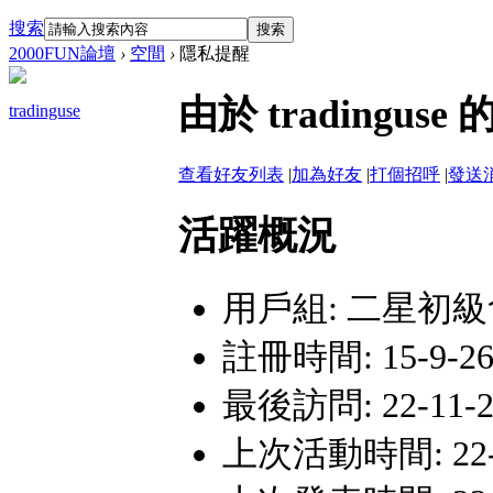
搜索
搜索
2000FUN論壇
›
空間
›
隱私提醒
由於 trading
tradinguse
查看好友列表
|
加為好友
|
打個招呼
|
發送
活躍概況
用戶組:
二星初級
註冊時間: 15-9-26 
最後訪問: 22-11-24
上次活動時間: 22-11