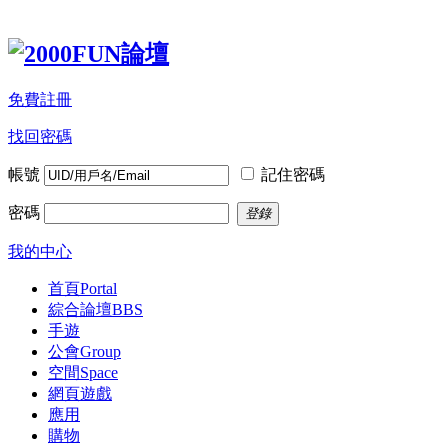
免費註冊
找回密碼
帳號
記住密碼
密碼
登錄
我的中心
首頁
Portal
綜合論壇
BBS
手遊
公會
Group
空間
Space
網頁遊戲
應用
購物