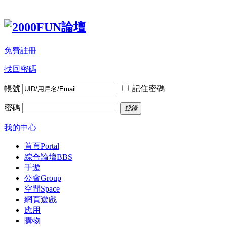
免費註冊
找回密碼
帳號
記住密碼
密碼
登錄
我的中心
首頁
Portal
綜合論壇
BBS
手遊
公會
Group
空間
Space
網頁遊戲
應用
購物