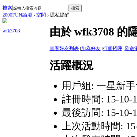
搜索
搜索
2000FUN論壇
›
空間
›
隱私提醒
由於 wfk370
wfk3708
查看好友列表
|
加為好友
|
打個招呼
|
發送
活躍概況
用戶組:
一星新手
註冊時間: 15-10-16
最後訪問: 15-10-17
上次活動時間: 15-10