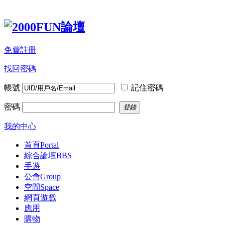
免費註冊
找回密碼
帳號
記住密碼
密碼
登錄
我的中心
首頁
Portal
綜合論壇
BBS
手遊
公會
Group
空間
Space
網頁遊戲
應用
購物