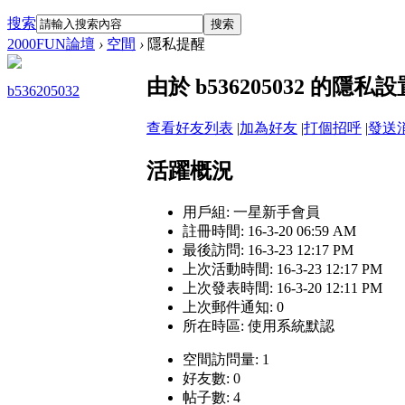
搜索
搜索
2000FUN論壇
›
空間
›
隱私提醒
由於 b536205032 的
b536205032
查看好友列表
|
加為好友
|
打個招呼
|
發送
活躍概況
用戶組:
一星新手會員
註冊時間: 16-3-20 06:59 AM
最後訪問: 16-3-23 12:17 PM
上次活動時間: 16-3-23 12:17 PM
上次發表時間: 16-3-20 12:11 PM
上次郵件通知: 0
所在時區: 使用系統默認
空間訪問量: 1
好友數: 0
帖子數: 4