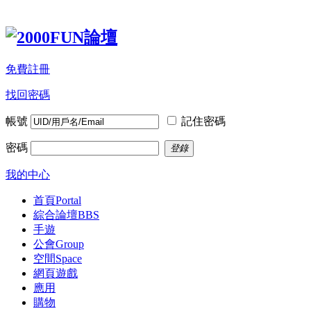
免費註冊
找回密碼
帳號
記住密碼
密碼
登錄
我的中心
首頁
Portal
綜合論壇
BBS
手遊
公會
Group
空間
Space
網頁遊戲
應用
購物