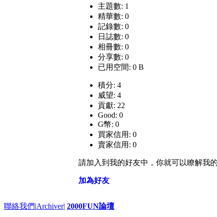
主題數: 1
精華數: 0
記錄數: 0
日誌數: 0
相冊數: 0
分享數: 0
已用空間: 0 B
積分: 4
威望: 4
貢獻: 22
Good: 0
G幣: 0
買家信用: 0
賣家信用: 0
請加入到我的好友中，你就可以瞭解我
加為好友
聯絡我們
|
Archiver
|
2000FUN論壇