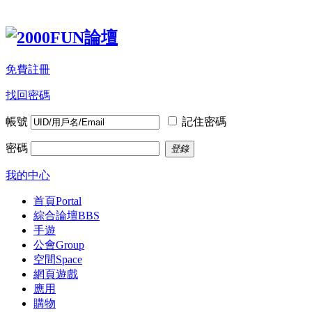
免費註冊
找回密碼
帳號
記住密碼
密碼
登錄
我的中心
首頁
Portal
綜合論壇
BBS
手遊
公會
Group
空間
Space
網頁遊戲
應用
購物