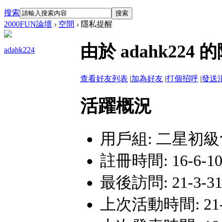
搜索
搜索
2000FUN論壇
›
空間
›
隱私提醒
由於 adahk2
adahk224
查看好友列表
|
加為好友
|
打個招呼
|
發送
活躍概況
用戶組:
二星初級
註冊時間: 16-6-10
最後訪問: 21-3-31 
上次活動時間: 21-3-