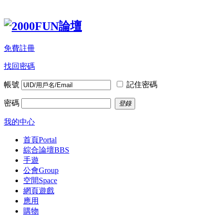
免費註冊
找回密碼
帳號
記住密碼
密碼
登錄
我的中心
首頁
Portal
綜合論壇
BBS
手遊
公會
Group
空間
Space
網頁遊戲
應用
購物