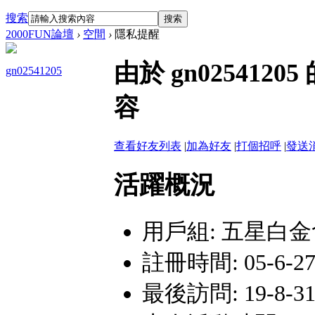
搜索
搜索
2000FUN論壇
›
空間
›
隱私提醒
由於 gn02541
gn02541205
容
查看好友列表
|
加為好友
|
打個招呼
|
發送
活躍概況
用戶組:
五星白金
註冊時間: 05-6-27
最後訪問: 19-8-31 