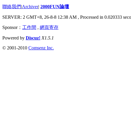
聯絡我們
|
Archiver
|
2000FUN論壇
SERVER: 2 GMT+8, 26-8-8 12:38 AM
, Processed in 0.020333 seco
Sponsor：
工作間
,
網頁寄存
Powered by
Discuz!
X1.5.1
© 2001-2010
Comsenz Inc.