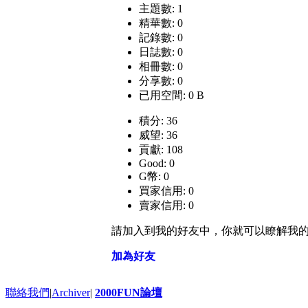
主題數: 1
精華數: 0
記錄數: 0
日誌數: 0
相冊數: 0
分享數: 0
已用空間: 0 B
積分: 36
威望: 36
貢獻: 108
Good: 0
G幣: 0
買家信用: 0
賣家信用: 0
請加入到我的好友中，你就可以瞭解我
加為好友
聯絡我們
|
Archiver
|
2000FUN論壇