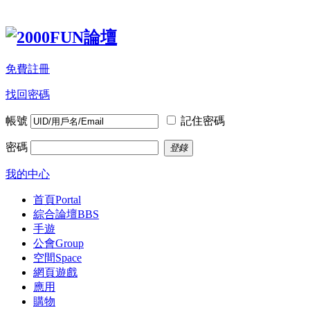
免費註冊
找回密碼
帳號
記住密碼
密碼
登錄
我的中心
首頁
Portal
綜合論壇
BBS
手遊
公會
Group
空間
Space
網頁遊戲
應用
購物