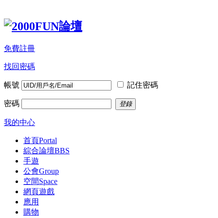
免費註冊
找回密碼
帳號
記住密碼
密碼
登錄
我的中心
首頁
Portal
綜合論壇
BBS
手遊
公會
Group
空間
Space
網頁遊戲
應用
購物