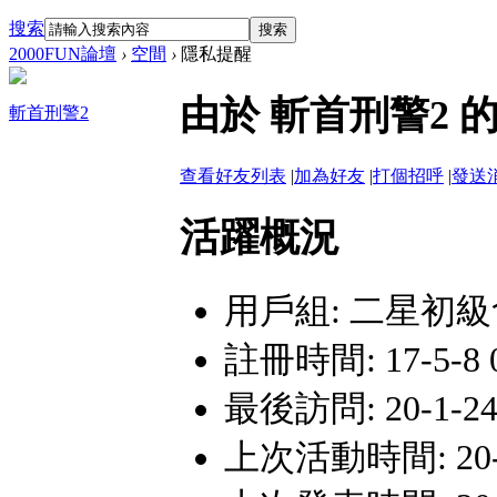
搜索
搜索
2000FUN論壇
›
空間
›
隱私提醒
由於 斬首刑警2
斬首刑警2
查看好友列表
|
加為好友
|
打個招呼
|
發送
活躍概況
用戶組:
二星初級
註冊時間: 17-5-8 0
最後訪問: 20-1-24
上次活動時間: 20-1-