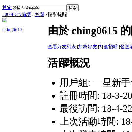
搜索
搜索
2000FUN論壇
›
空間
›
隱私提醒
由於 ching06
ching0615
查看好友列表
|
加為好友
|
打個招呼
|
發送
活躍概況
用戶組:
一星新手
註冊時間: 18-3-20
最後訪問: 18-4-22
上次活動時間: 18-4-