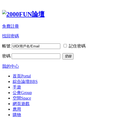
免費註冊
找回密碼
帳號
記住密碼
密碼
登錄
我的中心
首頁
Portal
綜合論壇
BBS
手遊
公會
Group
空間
Space
網頁遊戲
應用
購物