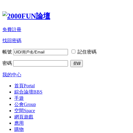
免費註冊
找回密碼
帳號
記住密碼
密碼
登錄
我的中心
首頁
Portal
綜合論壇
BBS
手遊
公會
Group
空間
Space
網頁遊戲
應用
購物