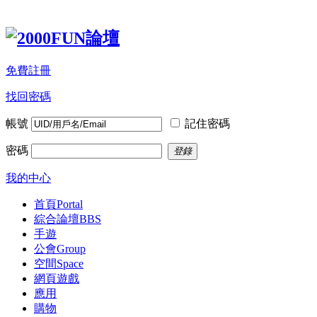
免費註冊
找回密碼
帳號
記住密碼
密碼
登錄
我的中心
首頁
Portal
綜合論壇
BBS
手遊
公會
Group
空間
Space
網頁遊戲
應用
購物