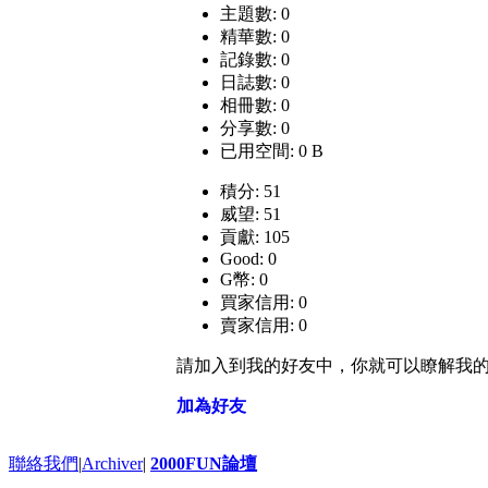
主題數: 0
精華數: 0
記錄數: 0
日誌數: 0
相冊數: 0
分享數: 0
已用空間: 0 B
積分: 51
威望: 51
貢獻: 105
Good: 0
G幣: 0
買家信用: 0
賣家信用: 0
請加入到我的好友中，你就可以瞭解我
加為好友
聯絡我們
|
Archiver
|
2000FUN論壇