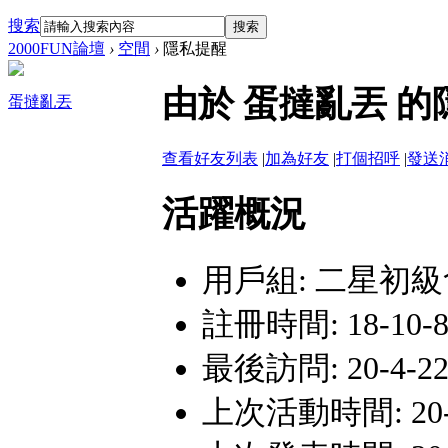
搜索
搜索
2000FUN論壇
›
空間
›
隱私提醒
由於 蛋撻亂丟 
蛋撻亂丟
查看好友列表
|
加為好友
|
打個招呼
|
發送
活躍概況
用戶組:
二星初級
註冊時間: 18-10-8
最後訪問: 20-4-22 
上次活動時間: 20-4-