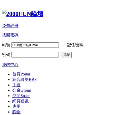
免費註冊
找回密碼
帳號
記住密碼
密碼
登錄
我的中心
首頁
Portal
綜合論壇
BBS
手遊
公會
Group
空間
Space
網頁遊戲
應用
購物