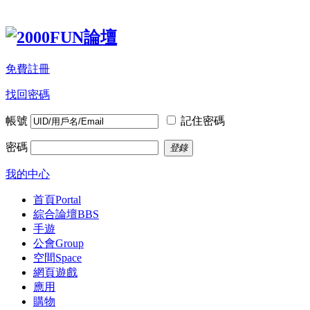
免費註冊
找回密碼
帳號
記住密碼
密碼
登錄
我的中心
首頁
Portal
綜合論壇
BBS
手遊
公會
Group
空間
Space
網頁遊戲
應用
購物