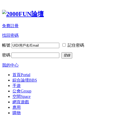
免費註冊
找回密碼
帳號
記住密碼
密碼
登錄
我的中心
首頁
Portal
綜合論壇
BBS
手遊
公會
Group
空間
Space
網頁遊戲
應用
購物