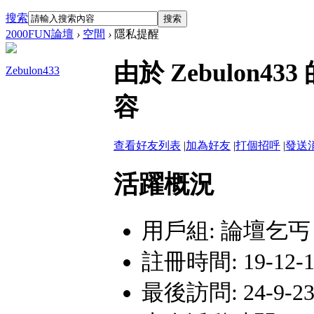
搜索
搜索
2000FUN論壇
›
空間
›
隱私提醒
由於 Zebulon
Zebulon433
容
查看好友列表
|
加為好友
|
打個招呼
|
發送
活躍概況
用戶組:
論壇乞丐
註冊時間: 19-12-13
最後訪問: 24-9-23