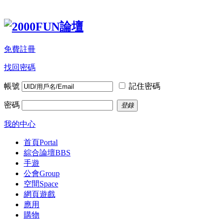
免費註冊
找回密碼
帳號
記住密碼
密碼
登錄
我的中心
首頁
Portal
綜合論壇
BBS
手遊
公會
Group
空間
Space
網頁遊戲
應用
購物