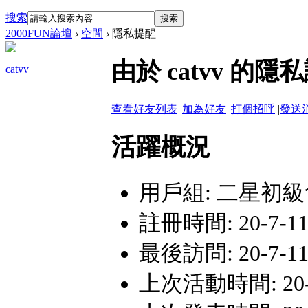
搜索
搜索
2000FUN論壇
›
空間
›
隱私提醒
由於 catvv 
catvv
查看好友列表
|
加為好友
|
打個招呼
|
發送
活躍概況
用戶組:
二星初級
註冊時間: 20-7-11 
最後訪問: 20-7-11 
上次活動時間: 20-7-