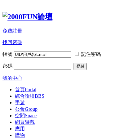
免費註冊
找回密碼
帳號
記住密碼
密碼
登錄
我的中心
首頁
Portal
綜合論壇
BBS
手遊
公會
Group
空間
Space
網頁遊戲
應用
購物