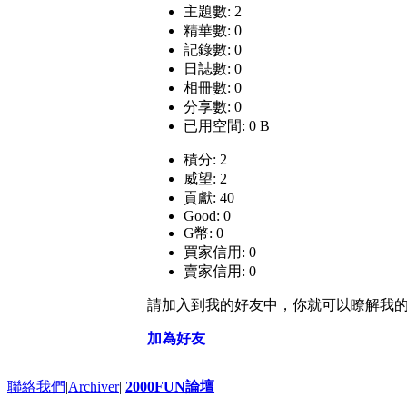
主題數: 2
精華數: 0
記錄數: 0
日誌數: 0
相冊數: 0
分享數: 0
已用空間: 0 B
積分: 2
威望: 2
貢獻: 40
Good: 0
G幣: 0
買家信用: 0
賣家信用: 0
請加入到我的好友中，你就可以瞭解我
加為好友
聯絡我們
|
Archiver
|
2000FUN論壇