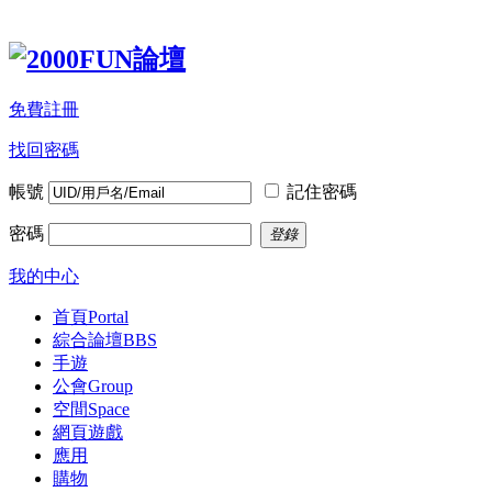
免費註冊
找回密碼
帳號
記住密碼
密碼
登錄
我的中心
首頁
Portal
綜合論壇
BBS
手遊
公會
Group
空間
Space
網頁遊戲
應用
購物