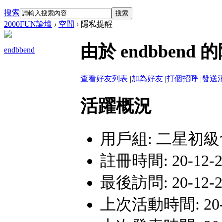
搜索
搜索
2000FUN論壇
›
空間
›
隱私提醒
由於 endbbe
endbbend
查看好友列表
|
加為好友
|
打個招呼
|
發送
活躍概況
用戶組:
二星初級
註冊時間: 20-12-21
最後訪問: 20-12-22
上次活動時間: 20-12