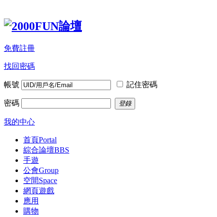
免費註冊
找回密碼
帳號
記住密碼
密碼
登錄
我的中心
首頁
Portal
綜合論壇
BBS
手遊
公會
Group
空間
Space
網頁遊戲
應用
購物