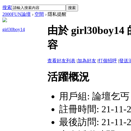
搜索
搜索
2000FUN論壇
›
空間
›
隱私提醒
由於 girl30b
girl30boy14
容
查看好友列表
|
加為好友
|
打個招呼
|
發送
活躍概況
用戶組:
論壇乞丐
註冊時間: 21-11-22
最後訪問: 21-11-22