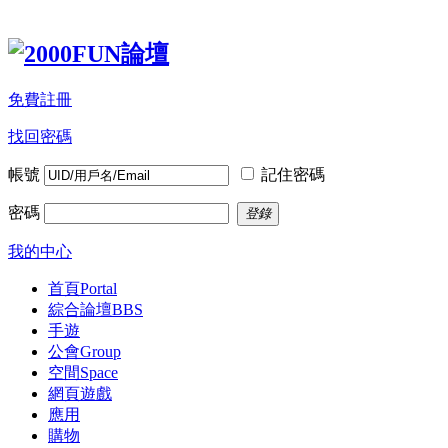
免費註冊
找回密碼
帳號
記住密碼
密碼
登錄
我的中心
首頁
Portal
綜合論壇
BBS
手遊
公會
Group
空間
Space
網頁遊戲
應用
購物