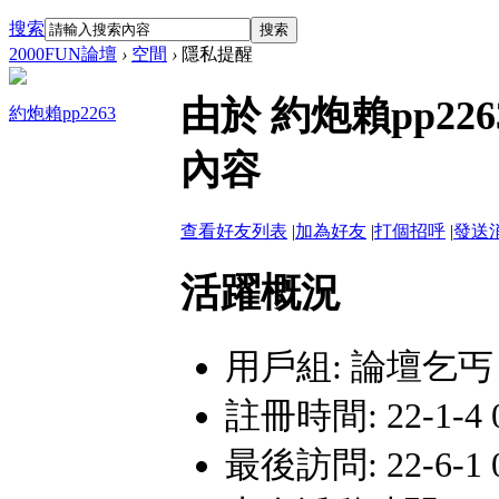
搜索
搜索
2000FUN論壇
›
空間
›
隱私提醒
由於 約炮賴pp2
約炮賴pp2263
內容
查看好友列表
|
加為好友
|
打個招呼
|
發送
活躍概況
用戶組:
論壇乞丐
註冊時間: 22-1-4 0
最後訪問: 22-6-1 0