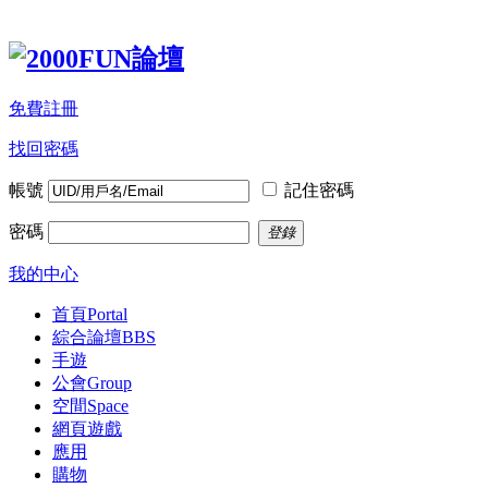
免費註冊
找回密碼
帳號
記住密碼
密碼
登錄
我的中心
首頁
Portal
綜合論壇
BBS
手遊
公會
Group
空間
Space
網頁遊戲
應用
購物