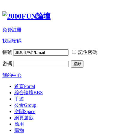
免費註冊
找回密碼
帳號
記住密碼
密碼
登錄
我的中心
首頁
Portal
綜合論壇
BBS
手遊
公會
Group
空間
Space
網頁遊戲
應用
購物