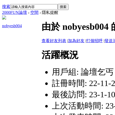
搜索
搜索
2000FUN論壇
›
空間
›
隱私提醒
由於 nobyesb
nobyesb004
查看好友列表
|
加為好友
|
打個招呼
|
發送
活躍概況
用戶組:
論壇乞丐
註冊時間: 22-11-28
最後訪問: 23-1-10 
上次活動時間: 23-1-