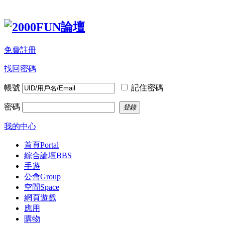
免費註冊
找回密碼
帳號
記住密碼
密碼
登錄
我的中心
首頁
Portal
綜合論壇
BBS
手遊
公會
Group
空間
Space
網頁遊戲
應用
購物