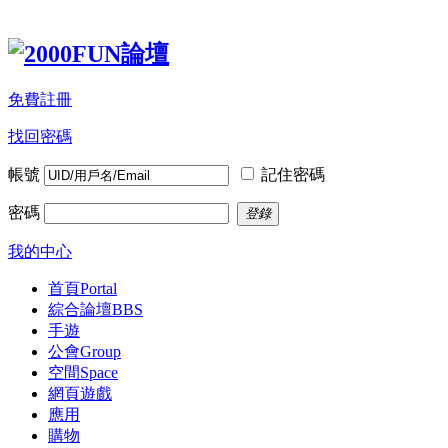
免費註冊
找回密碼
帳號
記住密碼
密碼
登錄
我的中心
首頁
Portal
綜合論壇
BBS
手遊
公會
Group
空間
Space
網頁遊戲
應用
購物