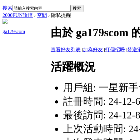
搜索
搜索
2000FUN論壇
›
空間
›
隱私提醒
由於 ga179sc
ga179scom
查看好友列表
|
加為好友
|
打個招呼
|
發送
活躍概況
用戶組:
一星新手
註冊時間: 24-12-6 
最後訪問: 24-12-8
上次活動時間: 24-12