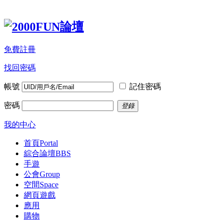
免費註冊
找回密碼
帳號
記住密碼
密碼
登錄
我的中心
首頁
Portal
綜合論壇
BBS
手遊
公會
Group
空間
Space
網頁遊戲
應用
購物