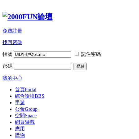
免費註冊
找回密碼
帳號
記住密碼
密碼
登錄
我的中心
首頁
Portal
綜合論壇
BBS
手遊
公會
Group
空間
Space
網頁遊戲
應用
購物