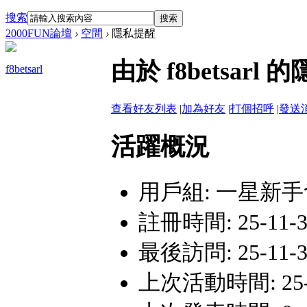
搜索
搜索
2000FUN論壇
›
空間
›
隱私提醒
由於 f8betsa
f8betsarl
查看好友列表
|
加為好友
|
打個招呼
|
發送
活躍概況
用戶組:
一星新手
註冊時間: 25-11-3
最後訪問: 25-11-3
上次活動時間: 25-11