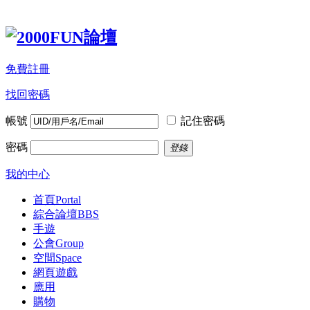
免費註冊
找回密碼
帳號
記住密碼
密碼
登錄
我的中心
首頁
Portal
綜合論壇
BBS
手遊
公會
Group
空間
Space
網頁遊戲
應用
購物